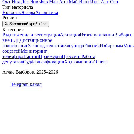
Окт
Ноя
Дек
Янв
Фев
Мар
Апр
Май
Июн
Июл
Авг
Сен
Тип материала
Новость
Обзоры
Аналитика
Регион
Хабаровский край +1
Категория
Выдвижение и регистрация
Агитация
Итоги кампании
Выборы
вне ЕДГ
Дистанционное
голосование
Законодательство
Злоупотребления
Избиркомы
Мони
соцсетей
Мониторинг
телеэфира
Партии
Праймериз
Прессинг
Работа
депутатов
Суд
Фальсификации
Ход кампании
Элиты
Атлас Выборов, 2025–2026
Telegram-канал