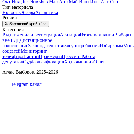
Окт
Ноя
Дек
Янв
Фев
Мар
Апр
Май
Июн
Июл
Авг
Сен
Тип материала
Новость
Обзоры
Аналитика
Регион
Хабаровский край +1
Категория
Выдвижение и регистрация
Агитация
Итоги кампании
Выборы
вне ЕДГ
Дистанционное
голосование
Законодательство
Злоупотребления
Избиркомы
Мони
соцсетей
Мониторинг
телеэфира
Партии
Праймериз
Прессинг
Работа
депутатов
Суд
Фальсификации
Ход кампании
Элиты
Атлас Выборов, 2025–2026
Telegram-канал