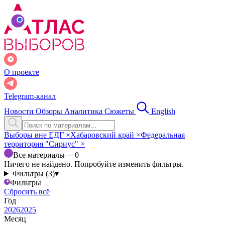
О проекте
Telegram-канал
Новости
Обзоры
Аналитика
Сюжеты
English
Выборы вне ЕДГ
×
Хабаровский край
×
Федеральная
территория "Сириус"
×
Все материалы
— 0
Ничего не найдено. Попробуйте изменить фильтры.
Фильтры (3)
▾
Фильтры
Сбросить всё
Год
2026
2025
Месяц