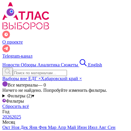
О проекте
Telegram-канал
Новости
Обзоры
Аналитика
Сюжеты
English
Выборы вне ЕДГ
×
Хабаровский край
×
Все материалы
— 0
Ничего не найдено. Попробуйте изменить фильтры.
Фильтры (2)
▾
Фильтры
Сбросить всё
Год
2026
2025
Месяц
Окт
Ноя
Дек
Янв
Фев
Мар
Апр
Май
Июн
Июл
Авг
Сен