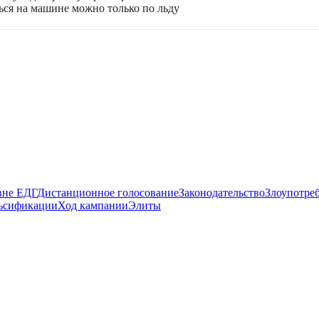
ться на машине можно только по льду
вне ЕДГ
Дистанционное голосование
Законодательство
Злоупотре
ьсификации
Ход кампании
Элиты