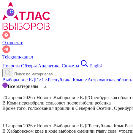
О проекте
Telegram-канал
Новости
Обзоры
Аналитика
Сюжеты
English
Выборы вне ЕДГ
×
1
×
Республика Коми
×
Астраханская област
Все материалы
— 2
20 апреля 2026 г.
Новость
Выборы вне ЕДГ
Оренбургская област
В Коми переизбрали сельсовет после гибели ребенка
Кроме того, голосования прошли в Северной Осетии, Оренбург
13 апреля 2026 г.
Новость
Выборы вне ЕДГ
Республика Коми
Рес
В Хабаровском крае в ходе выборов сменили главу села, утрат