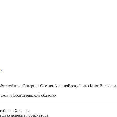
ь
×
ь
Республика Северная Осетия-Алания
Республика Коми
Волгогра
ской и Волгоградской областях
публика Хакасия
ившую доверие губернатора