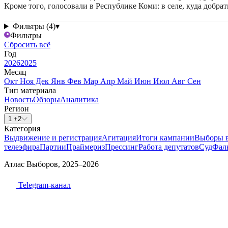
Кроме того, голосовали в Республике Коми: в селе, куда добра
Фильтры (4)
▾
Фильтры
Сбросить всё
Год
2026
2025
Месяц
Окт
Ноя
Дек
Янв
Фев
Мар
Апр
Май
Июн
Июл
Авг
Сен
Тип материала
Новость
Обзоры
Аналитика
Регион
1 +2
Категория
Выдвижение и регистрация
Агитация
Итоги кампании
Выборы 
телеэфира
Партии
Праймериз
Прессинг
Работа депутатов
Суд
Фал
Атлас Выборов, 2025–2026
Telegram-канал