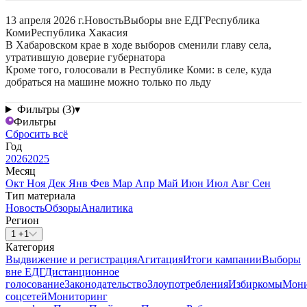
13 апреля 2026 г.
Новость
Выборы вне ЕДГ
Республика
Коми
Республика Хакасия
В Хабаровском крае в ходе выборов сменили главу села,
утратившую доверие губернатора
Кроме того, голосовали в Республике Коми: в селе, куда
добраться на машине можно только по льду
Фильтры (3)
▾
Фильтры
Сбросить всё
Год
2026
2025
Месяц
Окт
Ноя
Дек
Янв
Фев
Мар
Апр
Май
Июн
Июл
Авг
Сен
Тип материала
Новость
Обзоры
Аналитика
Регион
1 +1
Категория
Выдвижение и регистрация
Агитация
Итоги кампании
Выборы
вне ЕДГ
Дистанционное
голосование
Законодательство
Злоупотребления
Избиркомы
Мони
соцсетей
Мониторинг