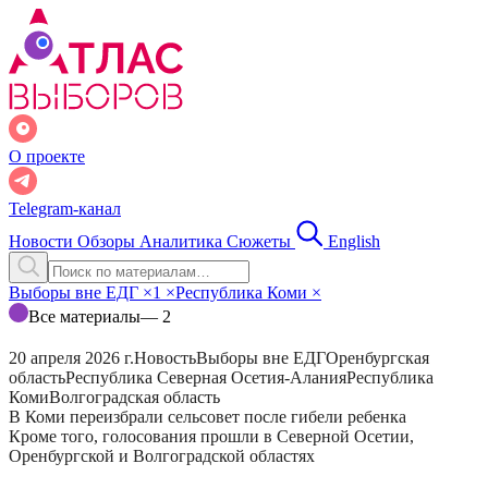
О проекте
Telegram-канал
Новости
Обзоры
Аналитика
Сюжеты
English
Выборы вне ЕДГ
×
1
×
Республика Коми
×
Все материалы
— 2
20 апреля 2026 г.
Новость
Выборы вне ЕДГ
Оренбургская
область
Республика Северная Осетия-Алания
Республика
Коми
Волгоградская область
В Коми переизбрали сельсовет после гибели ребенка
Кроме того, голосования прошли в Северной Осетии,
Оренбургской и Волгоградской областях