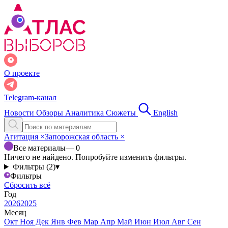
О проекте
Telegram-канал
Новости
Обзоры
Аналитика
Сюжеты
English
Агитация
×
Запорожская область
×
Все материалы
— 0
Ничего не найдено. Попробуйте изменить фильтры.
Фильтры (2)
▾
Фильтры
Сбросить всё
Год
2026
2025
Месяц
Окт
Ноя
Дек
Янв
Фев
Мар
Апр
Май
Июн
Июл
Авг
Сен