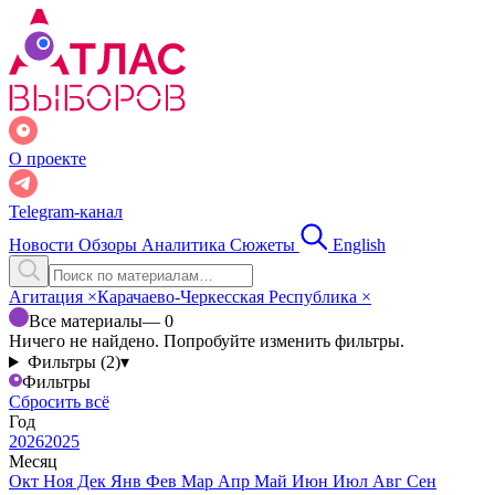
О проекте
Telegram-канал
Новости
Обзоры
Аналитика
Сюжеты
English
Агитация
×
Карачаево-Черкесская Республика
×
Все материалы
— 0
Ничего не найдено. Попробуйте изменить фильтры.
Фильтры (2)
▾
Фильтры
Сбросить всё
Год
2026
2025
Месяц
Окт
Ноя
Дек
Янв
Фев
Мар
Апр
Май
Июн
Июл
Авг
Сен