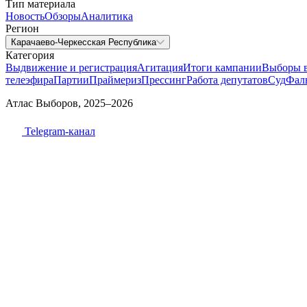
Тип материала
Новость
Обзоры
Аналитика
Регион
Карачаево-Черкесская Республика
Категория
Выдвижение и регистрация
Агитация
Итоги кампании
Выборы 
телеэфира
Партии
Праймериз
Прессинг
Работа депутатов
Суд
Фал
Атлас Выборов, 2025–2026
Telegram-канал