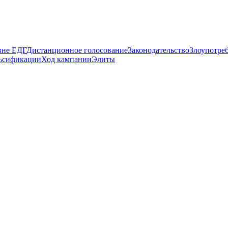
вне ЕДГ
Дистанционное голосование
Законодательство
Злоупотре
ьсификации
Ход кампании
Элиты