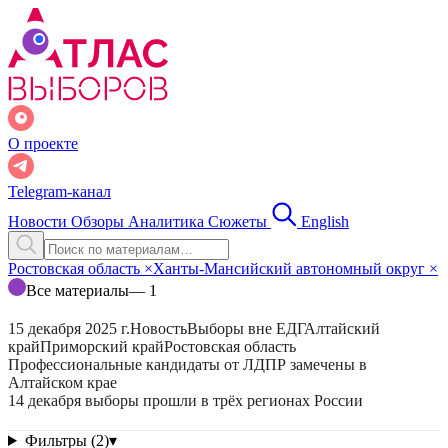
О проекте
Telegram-канал
Новости
Обзоры
Аналитика
Сюжеты
English
Ростовская область
×
Ханты-Мансийский автономный округ
×
Все материалы
— 1
15 декабря 2025 г.
Новость
Выборы вне ЕДГ
Алтайский
край
Приморский край
Ростовская область
Профессиональные кандидаты от ЛДПР замечены в
Алтайском крае
14 декабря выборы прошли в трёх регионах России
Фильтры (2)
▾