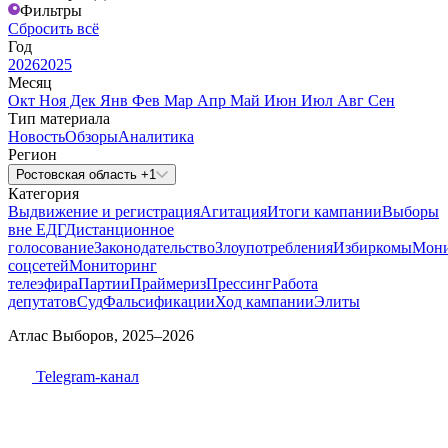
Фильтры
Сбросить всё
Год
2026
2025
Месяц
Окт
Ноя
Дек
Янв
Фев
Мар
Апр
Май
Июн
Июл
Авг
Сен
Тип материала
Новость
Обзоры
Аналитика
Регион
Ростовская область +1
Категория
Выдвижение и регистрация
Агитация
Итоги кампании
Выборы
вне ЕДГ
Дистанционное
голосование
Законодательство
Злоупотребления
Избиркомы
Мони
соцсетей
Мониторинг
телеэфира
Партии
Праймериз
Прессинг
Работа
депутатов
Суд
Фальсификации
Ход кампании
Элиты
Атлас Выборов, 2025–2026
Telegram-канал