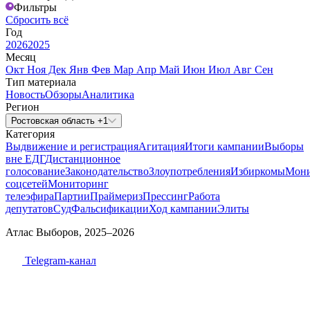
Фильтры
Сбросить всё
Год
2026
2025
Месяц
Окт
Ноя
Дек
Янв
Фев
Мар
Апр
Май
Июн
Июл
Авг
Сен
Тип материала
Новость
Обзоры
Аналитика
Регион
Ростовская область +1
Категория
Выдвижение и регистрация
Агитация
Итоги кампании
Выборы
вне ЕДГ
Дистанционное
голосование
Законодательство
Злоупотребления
Избиркомы
Мони
соцсетей
Мониторинг
телеэфира
Партии
Праймериз
Прессинг
Работа
депутатов
Суд
Фальсификации
Ход кампании
Элиты
Атлас Выборов, 2025–2026
Telegram-канал