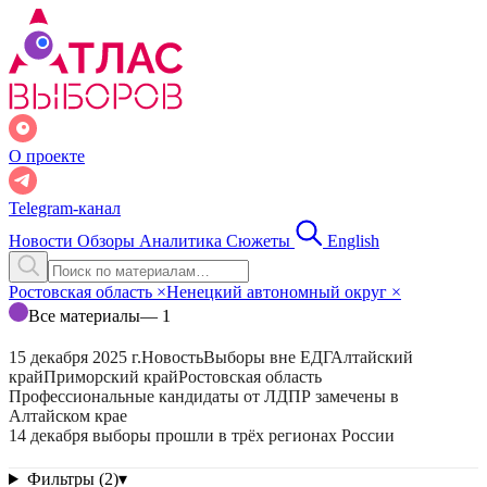
О проекте
Telegram-канал
Новости
Обзоры
Аналитика
Сюжеты
English
Ростовская область
×
Ненецкий автономный округ
×
Все материалы
— 1
15 декабря 2025 г.
Новость
Выборы вне ЕДГ
Алтайский
край
Приморский край
Ростовская область
Профессиональные кандидаты от ЛДПР замечены в
Алтайском крае
14 декабря выборы прошли в трёх регионах России
Фильтры (2)
▾