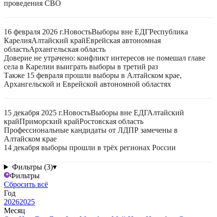
проведения СВО
16 февраля 2026 г.
Новость
Выборы вне ЕДГ
Республика
Карелия
Алтайский край
Еврейская автономная
область
Архангельская область
Доверие не утрачено: конфликт интересов не помешал главе
села в Карелии выиграть выборы в третий раз
Также 15 февраля прошли выборы в Алтайском крае,
Архангельской и Еврейской автономной областях
15 декабря 2025 г.
Новость
Выборы вне ЕДГ
Алтайский
край
Приморский край
Ростовская область
Профессиональные кандидаты от ЛДПР замечены в
Алтайском крае
14 декабря выборы прошли в трёх регионах России
Фильтры (3)
▾
Фильтры
Сбросить всё
Год
2026
2025
Месяц