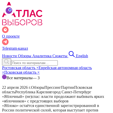
О проекте
Telegram-канал
Новости
Обзоры
Аналитика
Сюжеты
English
Ростовская область
×
Еврейская автономная область
×
Псковская область
×
Все материалы
— 3
22 апреля 2026 г.
Обзоры
Прессинг
Партии
Псковская
область
Республика Карелия
город Санкт-Петербург
«Яблочный» (не)спас: власти продолжают выбивать ярких
«яблочников» с предстоящих выборов
«Яблоко» остаётся единственной зарегистрированной в
России политической силой, которая выступает против