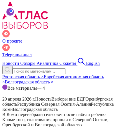
О проекте
Telegram-канал
Новости
Обзоры
Аналитика
Сюжеты
English
Ростовская область
×
Еврейская автономная область
×
Волгоградская область
×
Все материалы
— 4
20 апреля 2026 г.
Новость
Выборы вне ЕДГ
Оренбургская
область
Республика Северная Осетия-Алания
Республика
Коми
Волгоградская область
В Коми переизбрали сельсовет после гибели ребенка
Кроме того, голосования прошли в Северной Осетии,
Оренбургской и Волгоградской областях