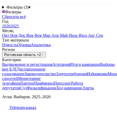
Фильтры (3)
▾
Фильтры
Сбросить всё
Год
2026
2025
Месяц
Окт
Ноя
Дек
Янв
Фев
Мар
Апр
Май
Июн
Июл
Авг
Сен
Тип материала
Новость
Обзоры
Аналитика
Регион
Ростовская область +2
Категория
Выдвижение и регистрация
Агитация
Итоги кампании
Выборы
вне ЕДГ
Дистанционное
голосование
Законодательство
Злоупотребления
Избиркомы
Мони
соцсетей
Мониторинг
телеэфира
Партии
Праймериз
Прессинг
Работа
депутатов
Суд
Фальсификации
Ход кампании
Элиты
Атлас Выборов, 2025–2026
Telegram-канал