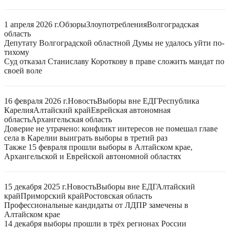
1 апреля 2026 г.
Обзоры
Злоупотребления
Волгоградская
область
Депутату Волгоградской областной Думы не удалось уйти по-
тихому
Суд отказал Станиславу Короткову в праве сложить мандат по
своей воле
16 февраля 2026 г.
Новость
Выборы вне ЕДГ
Республика
Карелия
Алтайский край
Еврейская автономная
область
Архангельская область
Доверие не утрачено: конфликт интересов не помешал главе
села в Карелии выиграть выборы в третий раз
Также 15 февраля прошли выборы в Алтайском крае,
Архангельской и Еврейской автономной областях
15 декабря 2025 г.
Новость
Выборы вне ЕДГ
Алтайский
край
Приморский край
Ростовская область
Профессиональные кандидаты от ЛДПР замечены в
Алтайском крае
14 декабря выборы прошли в трёх регионах России