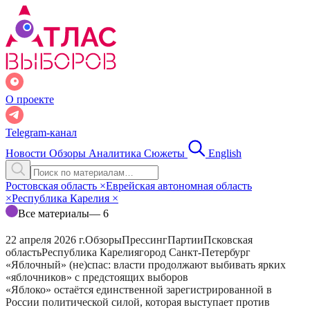
О проекте
Telegram-канал
Новости
Обзоры
Аналитика
Сюжеты
English
Ростовская область
×
Еврейская автономная область
×
Республика Карелия
×
Все материалы
— 6
22 апреля 2026 г.
Обзоры
Прессинг
Партии
Псковская
область
Республика Карелия
город Санкт-Петербург
«Яблочный» (не)спас: власти продолжают выбивать ярких
«яблочников» с предстоящих выборов
«Яблоко» остаётся единственной зарегистрированной в
России политической силой, которая выступает против