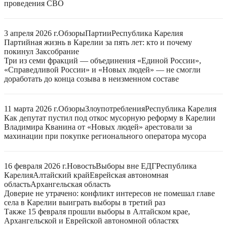
проведения СВО
3 апреля 2026 г.
Обзоры
Партии
Республика Карелия
Партийная жизнь в Карелии за пять лет: кто и почему
покинул Заксобрание
Три из семи фракций — объединения «Единой России»,
«Справедливой России» и «Новых людей» — не смогли
доработать до конца созыва в неизменном составе
11 марта 2026 г.
Обзоры
Злоупотребления
Республика Карелия
Как депутат пустил под откос мусорную реформу в Карелии
Владимира Кванина от «Новых людей» арестовали за
махинации при покупке регионального оператора мусора
16 февраля 2026 г.
Новость
Выборы вне ЕДГ
Республика
Карелия
Алтайский край
Еврейская автономная
область
Архангельская область
Доверие не утрачено: конфликт интересов не помешал главе
села в Карелии выиграть выборы в третий раз
Также 15 февраля прошли выборы в Алтайском крае,
Архангельской и Еврейской автономной областях