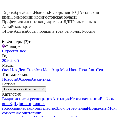
15 декабря 2025 г.
Новость
Выборы вне ЕДГ
Алтайский
край
Приморский край
Ростовская область
Профессиональные кандидаты от ЛДПР замечены в
Алтайском крае
14 декабря выборы прошли в трёх регионах России
Фильтры (2)
▾
Фильтры
Сбросить всё
Год
2026
2025
Месяц
Окт
Ноя
Дек
Янв
Фев
Мар
Апр
Май
Июн
Июл
Авг
Сен
Тип материала
Новость
Обзоры
Аналитика
Регион
Ростовская область +1
Категория
Выдвижение и регистрация
Агитация
Итоги кампании
Выборы
вне ЕДГ
Дистанционное
голосование
Законодательство
Злоупотребления
Избиркомы
Мони
соцсетей
Мониторинг