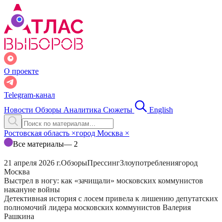
О проекте
Telegram-канал
Новости
Обзоры
Аналитика
Сюжеты
English
Ростовская область
×
город Москва
×
Все материалы
— 2
21 апреля 2026 г.
Обзоры
Прессинг
Злоупотребления
город
Москва
Выстрел в ногу: как «зачищали» московских коммунистов
накануне войны
Детективная история с лосем привела к лишению депутатских
полномочий лидера московских коммунистов Валерия
Рашкина