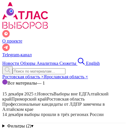
О проекте
Telegram-канал
Новости
Обзоры
Аналитика
Сюжеты
English
Ростовская область
×
Ярославская область
×
Все материалы
— 1
15 декабря 2025 г.
Новость
Выборы вне ЕДГ
Алтайский
край
Приморский край
Ростовская область
Профессиональные кандидаты от ЛДПР замечены в
Алтайском крае
14 декабря выборы прошли в трёх регионах России
Фильтры (2)
▾