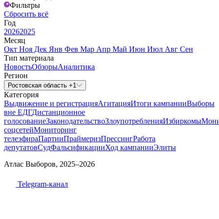
Фильтры
Сбросить всё
Год
2026
2025
Месяц
Окт
Ноя
Дек
Янв
Фев
Мар
Апр
Май
Июн
Июл
Авг
Сен
Тип материала
Новость
Обзоры
Аналитика
Регион
Ростовская область +1
Категория
Выдвижение и регистрация
Агитация
Итоги кампании
Выборы
вне ЕДГ
Дистанционное
голосование
Законодательство
Злоупотребления
Избиркомы
Мони
соцсетей
Мониторинг
телеэфира
Партии
Праймериз
Прессинг
Работа
депутатов
Суд
Фальсификации
Ход кампании
Элиты
Атлас Выборов, 2025–2026
Telegram-канал