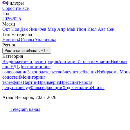
Фильтры
Сбросить всё
Год
2026
2025
Месяц
Окт
Ноя
Дек
Янв
Фев
Мар
Апр
Май
Июн
Июл
Авг
Сен
Тип материала
Новость
Обзоры
Аналитика
Регион
Ростовская область +1
Категория
Выдвижение и регистрация
Агитация
Итоги кампании
Выборы
вне ЕДГ
Дистанционное
голосование
Законодательство
Злоупотребления
Избиркомы
Мони
соцсетей
Мониторинг
телеэфира
Партии
Праймериз
Прессинг
Работа
депутатов
Суд
Фальсификации
Ход кампании
Элиты
Атлас Выборов, 2025–2026
Telegram-канал