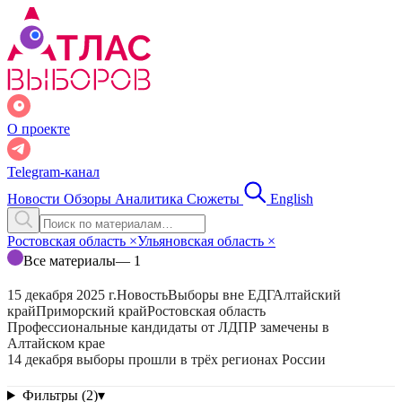
О проекте
Telegram-канал
Новости
Обзоры
Аналитика
Сюжеты
English
Ростовская область
×
Ульяновская область
×
Все материалы
— 1
15 декабря 2025 г.
Новость
Выборы вне ЕДГ
Алтайский
край
Приморский край
Ростовская область
Профессиональные кандидаты от ЛДПР замечены в
Алтайском крае
14 декабря выборы прошли в трёх регионах России
Фильтры (2)
▾