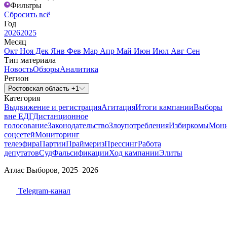
Фильтры
Сбросить всё
Год
2026
2025
Месяц
Окт
Ноя
Дек
Янв
Фев
Мар
Апр
Май
Июн
Июл
Авг
Сен
Тип материала
Новость
Обзоры
Аналитика
Регион
Ростовская область +1
Категория
Выдвижение и регистрация
Агитация
Итоги кампании
Выборы
вне ЕДГ
Дистанционное
голосование
Законодательство
Злоупотребления
Избиркомы
Мони
соцсетей
Мониторинг
телеэфира
Партии
Праймериз
Прессинг
Работа
депутатов
Суд
Фальсификации
Ход кампании
Элиты
Атлас Выборов, 2025–2026
Telegram-канал