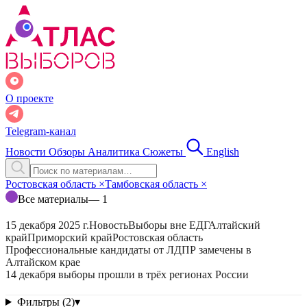
О проекте
Telegram-канал
Новости
Обзоры
Аналитика
Сюжеты
English
Ростовская область
×
Тамбовская область
×
Все материалы
— 1
15 декабря 2025 г.
Новость
Выборы вне ЕДГ
Алтайский
край
Приморский край
Ростовская область
Профессиональные кандидаты от ЛДПР замечены в
Алтайском крае
14 декабря выборы прошли в трёх регионах России
Фильтры (2)
▾