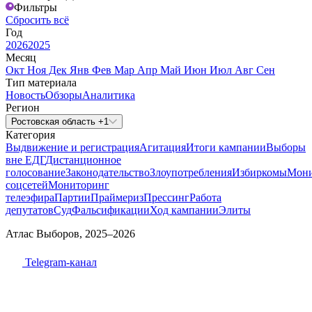
Фильтры
Сбросить всё
Год
2026
2025
Месяц
Окт
Ноя
Дек
Янв
Фев
Мар
Апр
Май
Июн
Июл
Авг
Сен
Тип материала
Новость
Обзоры
Аналитика
Регион
Ростовская область +1
Категория
Выдвижение и регистрация
Агитация
Итоги кампании
Выборы
вне ЕДГ
Дистанционное
голосование
Законодательство
Злоупотребления
Избиркомы
Мони
соцсетей
Мониторинг
телеэфира
Партии
Праймериз
Прессинг
Работа
депутатов
Суд
Фальсификации
Ход кампании
Элиты
Атлас Выборов, 2025–2026
Telegram-канал