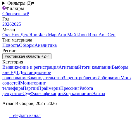
Фильтры (3)
▾
Фильтры
Сбросить всё
Год
2026
2025
Месяц
Окт
Ноя
Дек
Янв
Фев
Мар
Апр
Май
Июн
Июл
Авг
Сен
Тип материала
Новость
Обзоры
Аналитика
Регион
Ростовская область +2
Категория
Выдвижение и регистрация
Агитация
Итоги кампании
Выборы
вне ЕДГ
Дистанционное
голосование
Законодательство
Злоупотребления
Избиркомы
Мони
соцсетей
Мониторинг
телеэфира
Партии
Праймериз
Прессинг
Работа
депутатов
Суд
Фальсификации
Ход кампании
Элиты
Атлас Выборов, 2025–2026
Telegram-канал