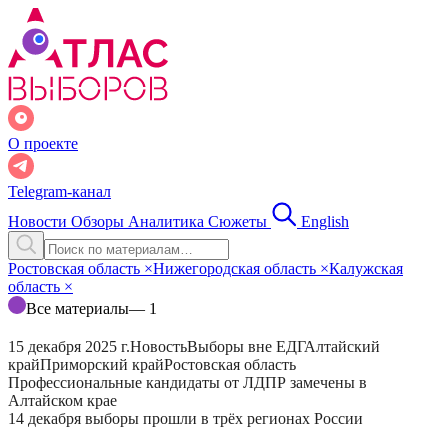
О проекте
Telegram-канал
Новости
Обзоры
Аналитика
Сюжеты
English
Ростовская область
×
Нижегородская область
×
Калужская
область
×
Все материалы
— 1
15 декабря 2025 г.
Новость
Выборы вне ЕДГ
Алтайский
край
Приморский край
Ростовская область
Профессиональные кандидаты от ЛДПР замечены в
Алтайском крае
14 декабря выборы прошли в трёх регионах России