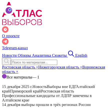
О проекте
Telegram-канал
Новости
Обзоры
Аналитика
Сюжеты
English
Ростовская область
×
Нижегородская область
×
Воронежская
область
×
Все материалы
— 1
15 декабря 2025 г.
Новость
Выборы вне ЕДГ
Алтайский
край
Приморский край
Ростовская область
Профессиональные кандидаты от ЛДПР замечены в
Алтайском крае
14 декабря выборы прошли в трёх регионах России