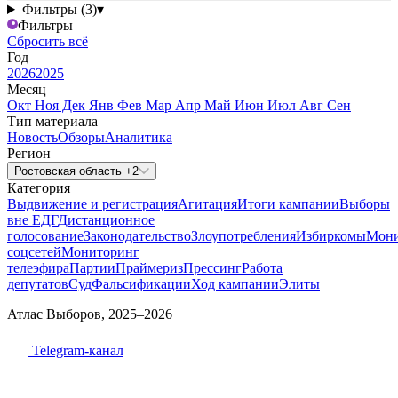
Фильтры (3)
▾
Фильтры
Сбросить всё
Год
2026
2025
Месяц
Окт
Ноя
Дек
Янв
Фев
Мар
Апр
Май
Июн
Июл
Авг
Сен
Тип материала
Новость
Обзоры
Аналитика
Регион
Ростовская область +2
Категория
Выдвижение и регистрация
Агитация
Итоги кампании
Выборы
вне ЕДГ
Дистанционное
голосование
Законодательство
Злоупотребления
Избиркомы
Мони
соцсетей
Мониторинг
телеэфира
Партии
Праймериз
Прессинг
Работа
депутатов
Суд
Фальсификации
Ход кампании
Элиты
Атлас Выборов, 2025–2026
Telegram-канал