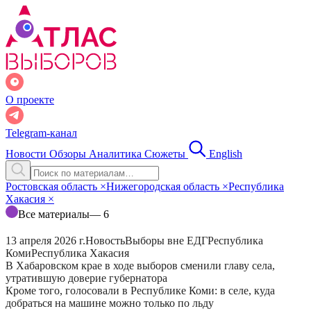
О проекте
Telegram-канал
Новости
Обзоры
Аналитика
Сюжеты
English
Ростовская область
×
Нижегородская область
×
Республика
Хакасия
×
Все материалы
— 6
13 апреля 2026 г.
Новость
Выборы вне ЕДГ
Республика
Коми
Республика Хакасия
В Хабаровском крае в ходе выборов сменили главу села,
утратившую доверие губернатора
Кроме того, голосовали в Республике Коми: в селе, куда
добраться на машине можно только по льду