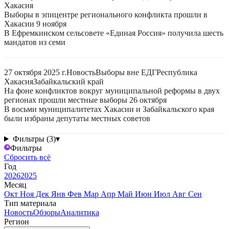
Хакасия
Выборы в эпицентре регионального конфликта прошли в
Хакасии 9 ноября
В Ефремкинском сельсовете «Единая Россия» получила шесть
мандатов из семи
27 октября 2025 г.
Новость
Выборы вне ЕДГ
Республика
Хакасия
Забайкальский край
На фоне конфликтов вокруг муниципальной реформы в двух
регионах прошли местные выборы 26 октября
В восьми муниципалитетах Хакасии и Забайкальского края
были избраны депутаты местных советов
Фильтры (3)
▾
Фильтры
Сбросить всё
Год
2026
2025
Месяц
Окт
Ноя
Дек
Янв
Фев
Мар
Апр
Май
Июн
Июл
Авг
Сен
Тип материала
Новость
Обзоры
Аналитика
Регион