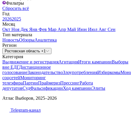
Фильтры
Сбросить всё
Год
2026
2025
Месяц
Окт
Ноя
Дек
Янв
Фев
Мар
Апр
Май
Июн
Июл
Авг
Сен
Тип материала
Новость
Обзоры
Аналитика
Регион
Ростовская область +1
Категория
Выдвижение и регистрация
Агитация
Итоги кампании
Выборы
вне ЕДГ
Дистанционное
голосование
Законодательство
Злоупотребления
Избиркомы
Мони
соцсетей
Мониторинг
телеэфира
Партии
Праймериз
Прессинг
Работа
депутатов
Суд
Фальсификации
Ход кампании
Элиты
Атлас Выборов, 2025–2026
Telegram-канал