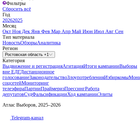
Фильтры
Сбросить всё
Год
2026
2025
Месяц
Окт
Ноя
Дек
Янв
Фев
Мар
Апр
Май
Июн
Июл
Авг
Сен
Тип материала
Новость
Обзоры
Аналитика
Регион
Ростовская область +1
Категория
Выдвижение и регистрация
Агитация
Итоги кампании
Выборы
вне ЕДГ
Дистанционное
голосование
Законодательство
Злоупотребления
Избиркомы
Мони
соцсетей
Мониторинг
телеэфира
Партии
Праймериз
Прессинг
Работа
депутатов
Суд
Фальсификации
Ход кампании
Элиты
Атлас Выборов, 2025–2026
Telegram-канал