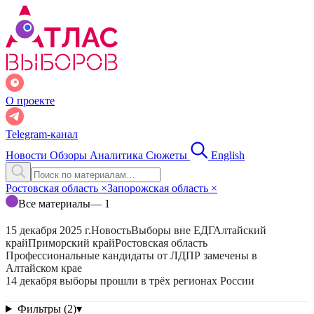
О проекте
Telegram-канал
Новости
Обзоры
Аналитика
Сюжеты
English
Ростовская область
×
Запорожская область
×
Все материалы
— 1
15 декабря 2025 г.
Новость
Выборы вне ЕДГ
Алтайский
край
Приморский край
Ростовская область
Профессиональные кандидаты от ЛДПР замечены в
Алтайском крае
14 декабря выборы прошли в трёх регионах России
Фильтры (2)
▾