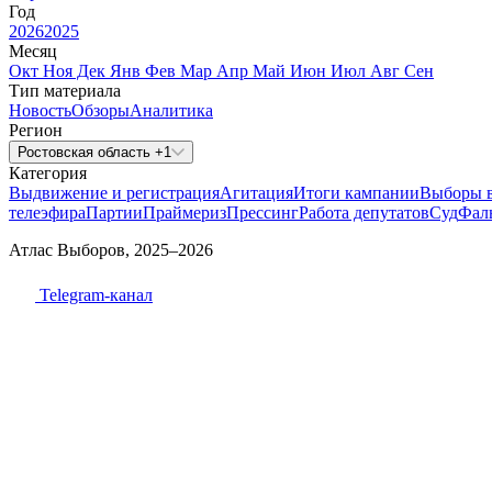
Год
2026
2025
Месяц
Окт
Ноя
Дек
Янв
Фев
Мар
Апр
Май
Июн
Июл
Авг
Сен
Тип материала
Новость
Обзоры
Аналитика
Регион
Ростовская область +1
Категория
Выдвижение и регистрация
Агитация
Итоги кампании
Выборы 
телеэфира
Партии
Праймериз
Прессинг
Работа депутатов
Суд
Фал
Атлас Выборов, 2025–2026
Telegram-канал