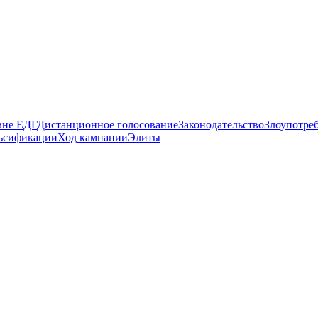
вне ЕДГ
Дистанционное голосование
Законодательство
Злоупотре
ьсификации
Ход кампании
Элиты