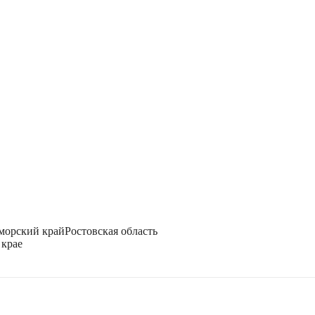
морский край
Ростовская область
 крае