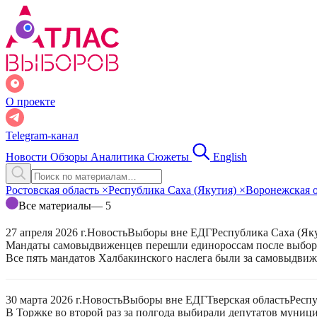
О проекте
Telegram-канал
Новости
Обзоры
Аналитика
Сюжеты
English
Ростовская область
×
Республика Саха (Якутия)
×
Воронежская 
Все материалы
— 5
27 апреля 2026 г.
Новость
Выборы вне ЕДГ
Республика Саха (Як
Мандаты самовыдвиженцев перешли единороссам после выборо
Все пять мандатов Халбакинского наслега были за самовыдвиже
30 марта 2026 г.
Новость
Выборы вне ЕДГ
Тверская область
Респу
В Торжке во второй раз за полгода выбирали депутатов муниц