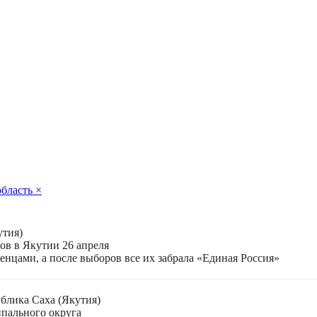
область
×
утия)
в в Якутии 26 апреля
нцами, а после выборов все их забрала «Единая Россия»
блика Саха (Якутия)
ипального округа