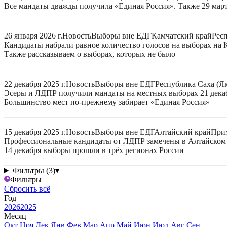
Все мандаты дважды получила «Единая Россия». Также 29 март
26 января 2026 г.
Новость
Выборы вне ЕДГ
Камчатский край
Рес
Кандидаты набрали равное количество голосов на выборах на 
Также рассказываем о выборах, которых не было
22 декабря 2025 г.
Новость
Выборы вне ЕДГ
Республика Саха (Я
Эсеры и ЛДПР получили мандаты на местных выборах 21 дека
Большинство мест по-прежнему забирает «Единая Россия»
15 декабря 2025 г.
Новость
Выборы вне ЕДГ
Алтайский край
При
Профессиональные кандидаты от ЛДПР замечены в Алтайском
14 декабря выборы прошли в трёх регионах России
Фильтры (3)
▾
Фильтры
Сбросить всё
Год
2026
2025
Месяц
Окт
Ноя
Дек
Янв
Фев
Мар
Апр
Май
Июн
Июл
Авг
Сен