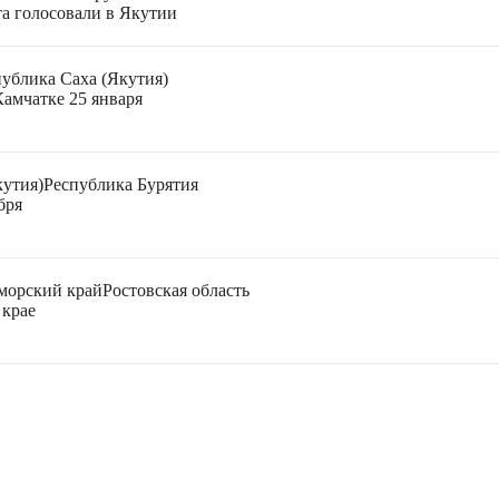
а голосовали в Якутии
публика Саха (Якутия)
Камчатке 25 января
кутия)
Республика Бурятия
бря
морский край
Ростовская область
 крае