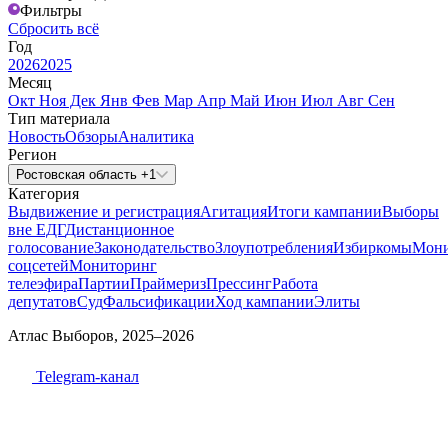
Фильтры
Сбросить всё
Год
2026
2025
Месяц
Окт
Ноя
Дек
Янв
Фев
Мар
Апр
Май
Июн
Июл
Авг
Сен
Тип материала
Новость
Обзоры
Аналитика
Регион
Ростовская область +1
Категория
Выдвижение и регистрация
Агитация
Итоги кампании
Выборы
вне ЕДГ
Дистанционное
голосование
Законодательство
Злоупотребления
Избиркомы
Мони
соцсетей
Мониторинг
телеэфира
Партии
Праймериз
Прессинг
Работа
депутатов
Суд
Фальсификации
Ход кампании
Элиты
Атлас Выборов, 2025–2026
Telegram-канал