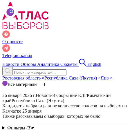
О проекте
Telegram-канал
Новости
Обзоры
Аналитика
Сюжеты
English
Ростовская область
×
Республика Саха (Якутия)
×
Янв
×
Все материалы
— 1
26 января 2026 г.
Новость
Выборы вне ЕДГ
Камчатский
край
Республика Саха (Якутия)
Кандидаты набрали равное количество голосов на выборах на
Камчатке 25 января
Также рассказываем о выборах, которых не было
Фильтры (3)
▾