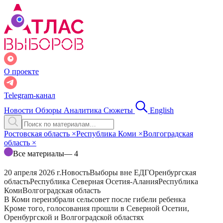
О проекте
Telegram-канал
Новости
Обзоры
Аналитика
Сюжеты
English
Ростовская область
×
Республика Коми
×
Волгоградская
область
×
Все материалы
— 4
20 апреля 2026 г.
Новость
Выборы вне ЕДГ
Оренбургская
область
Республика Северная Осетия-Алания
Республика
Коми
Волгоградская область
В Коми переизбрали сельсовет после гибели ребенка
Кроме того, голосования прошли в Северной Осетии,
Оренбургской и Волгоградской областях