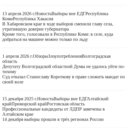
13 апреля 2026 г.
Новость
Выборы вне ЕДГ
Республика
Коми
Республика Хакасия
В Хабаровском крае в ходе выборов сменили главу села,
утратившую доверие губернатора
Кроме того, голосовали в Республике Коми: в селе, куда
добраться на машине можно только по льду
1 апреля 2026 г.
Обзоры
Злоупотребления
Волгоградская
область
Депутату Волгоградской областной Думы не удалось уйти по-
тихому
Суд отказал Станиславу Короткову в праве сложить мандат по
своей воле
15 декабря 2025 г.
Новость
Выборы вне ЕДГ
Алтайский
край
Приморский край
Ростовская область
Профессиональные кандидаты от ЛДПР замечены в
Алтайском крае
14 декабря выборы прошли в трёх регионах России