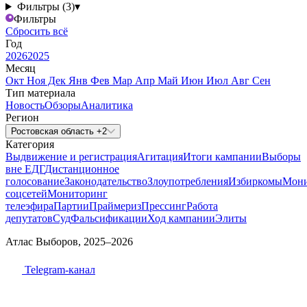
Фильтры (3)
▾
Фильтры
Сбросить всё
Год
2026
2025
Месяц
Окт
Ноя
Дек
Янв
Фев
Мар
Апр
Май
Июн
Июл
Авг
Сен
Тип материала
Новость
Обзоры
Аналитика
Регион
Ростовская область +2
Категория
Выдвижение и регистрация
Агитация
Итоги кампании
Выборы
вне ЕДГ
Дистанционное
голосование
Законодательство
Злоупотребления
Избиркомы
Мони
соцсетей
Мониторинг
телеэфира
Партии
Праймериз
Прессинг
Работа
депутатов
Суд
Фальсификации
Ход кампании
Элиты
Атлас Выборов, 2025–2026
Telegram-канал