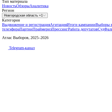
Тип материала
Новость
Обзоры
Аналитика
Регион
Новгородская область +1
Категория
Выдвижение и регистрация
Агитация
Итоги кампании
Выборы 
телеэфира
Партии
Праймериз
Прессинг
Работа депутатов
Суд
Фал
Атлас Выборов, 2025–2026
Telegram-канал