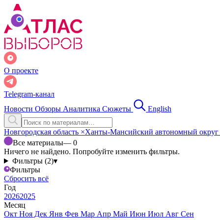
О проекте
Telegram-канал
Новости
Обзоры
Аналитика
Сюжеты
English
Новгородская область
×
Ханты-Мансийский автономный окру
Все материалы
— 0
Ничего не найдено. Попробуйте изменить фильтры.
Фильтры (2)
▾
Фильтры
Сбросить всё
Год
2026
2025
Месяц
Окт
Ноя
Дек
Янв
Фев
Мар
Апр
Май
Июн
Июл
Авг
Сен