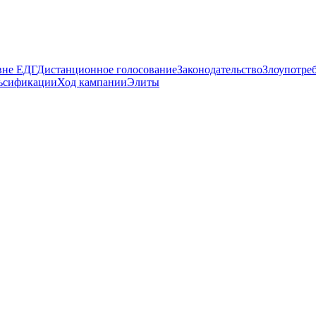
вне ЕДГ
Дистанционное голосование
Законодательство
Злоупотре
ьсификации
Ход кампании
Элиты