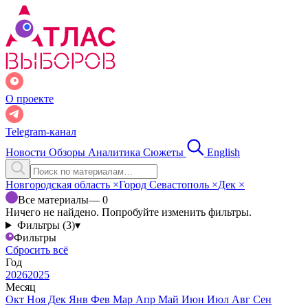
О проекте
Telegram-канал
Новости
Обзоры
Аналитика
Сюжеты
English
Новгородская область
×
Город Севастополь
×
Дек
×
Все материалы
— 0
Ничего не найдено. Попробуйте изменить фильтры.
Фильтры (3)
▾
Фильтры
Сбросить всё
Год
2026
2025
Месяц
Окт
Ноя
Дек
Янв
Фев
Мар
Апр
Май
Июн
Июл
Авг
Сен