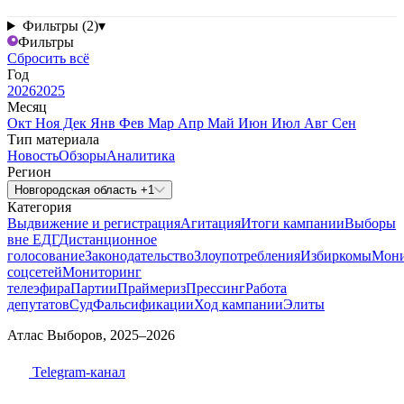
Фильтры (2)
▾
Фильтры
Сбросить всё
Год
2026
2025
Месяц
Окт
Ноя
Дек
Янв
Фев
Мар
Апр
Май
Июн
Июл
Авг
Сен
Тип материала
Новость
Обзоры
Аналитика
Регион
Новгородская область +1
Категория
Выдвижение и регистрация
Агитация
Итоги кампании
Выборы
вне ЕДГ
Дистанционное
голосование
Законодательство
Злоупотребления
Избиркомы
Мони
соцсетей
Мониторинг
телеэфира
Партии
Праймериз
Прессинг
Работа
депутатов
Суд
Фальсификации
Ход кампании
Элиты
Атлас Выборов, 2025–2026
Telegram-канал