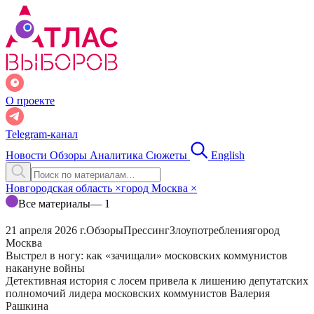
О проекте
Telegram-канал
Новости
Обзоры
Аналитика
Сюжеты
English
Новгородская область
×
город Москва
×
Все материалы
— 1
21 апреля 2026 г.
Обзоры
Прессинг
Злоупотребления
город
Москва
Выстрел в ногу: как «зачищали» московских коммунистов
накануне войны
Детективная история с лосем привела к лишению депутатских
полномочий лидера московских коммунистов Валерия
Рашкина