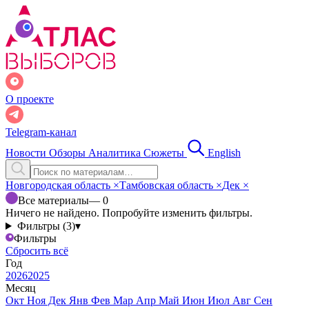
О проекте
Telegram-канал
Новости
Обзоры
Аналитика
Сюжеты
English
Новгородская область
×
Тамбовская область
×
Дек
×
Все материалы
— 0
Ничего не найдено. Попробуйте изменить фильтры.
Фильтры (3)
▾
Фильтры
Сбросить всё
Год
2026
2025
Месяц
Окт
Ноя
Дек
Янв
Фев
Мар
Апр
Май
Июн
Июл
Авг
Сен