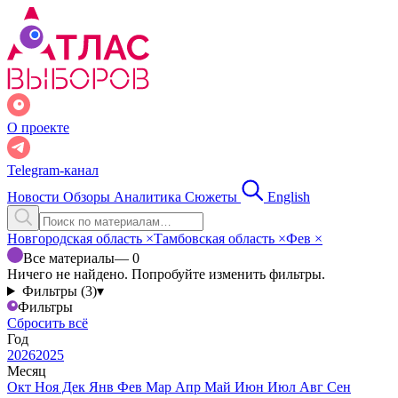
О проекте
Telegram-канал
Новости
Обзоры
Аналитика
Сюжеты
English
Новгородская область
×
Тамбовская область
×
Фев
×
Все материалы
— 0
Ничего не найдено. Попробуйте изменить фильтры.
Фильтры (3)
▾
Фильтры
Сбросить всё
Год
2026
2025
Месяц
Окт
Ноя
Дек
Янв
Фев
Мар
Апр
Май
Июн
Июл
Авг
Сен