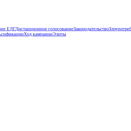
вне ЕДГ
Дистанционное голосование
Законодательство
Злоупотре
ьсификации
Ход кампании
Элиты