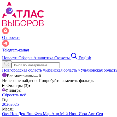
О проекте
Telegram-канал
Новости
Обзоры
Аналитика
Сюжеты
English
Новгородская область
×
Рязанская область
×
Ульяновская област
Все материалы
— 0
Ничего не найдено. Попробуйте изменить фильтры.
Фильтры (3)
▾
Фильтры
Сбросить всё
Год
2026
2025
Месяц
Окт
Ноя
Дек
Янв
Фев
Мар
Апр
Май
Июн
Июл
Авг
Сен