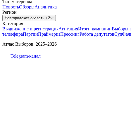
Тип материала
Новость
Обзоры
Аналитика
Регион
Новгородская область +2
Категория
Выдвижение и регистрация
Агитация
Итоги кампании
Выборы 
телеэфира
Партии
Праймериз
Прессинг
Работа депутатов
Суд
Фал
Атлас Выборов, 2025–2026
Telegram-канал