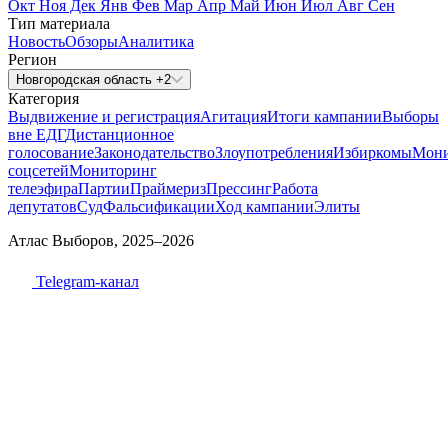
Окт
Ноя
Дек
Янв
Фев
Мар
Апр
Май
Июн
Июл
Авг
Сен
Тип материала
Новость
Обзоры
Аналитика
Регион
Новгородская область +2
Категория
Выдвижение и регистрация
Агитация
Итоги кампании
Выборы
вне ЕДГ
Дистанционное
голосование
Законодательство
Злоупотребления
Избиркомы
Мони
соцсетей
Мониторинг
телеэфира
Партии
Праймериз
Прессинг
Работа
депутатов
Суд
Фальсификации
Ход кампании
Элиты
Атлас Выборов, 2025–2026
Telegram-канал