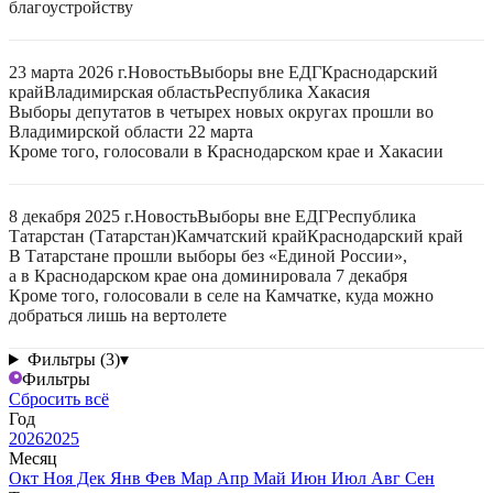
благоустройству
23 марта 2026 г.
Новость
Выборы вне ЕДГ
Краснодарский
край
Владимирская область
Республика Хакасия
Выборы депутатов в четырех новых округах прошли во
Владимирской области 22 марта
Кроме того, голосовали в Краснодарском крае и Хакасии
8 декабря 2025 г.
Новость
Выборы вне ЕДГ
Республика
Татарстан (Татарстан)
Камчатский край
Краснодарский край
В Татарстане прошли выборы без «Единой России»,
а в Краснодарском крае она доминировала 7 декабря
Кроме того, голосовали в селе на Камчатке, куда можно
добраться лишь на вертолете
Фильтры (3)
▾
Фильтры
Сбросить всё
Год
2026
2025
Месяц
Окт
Ноя
Дек
Янв
Фев
Мар
Апр
Май
Июн
Июл
Авг
Сен