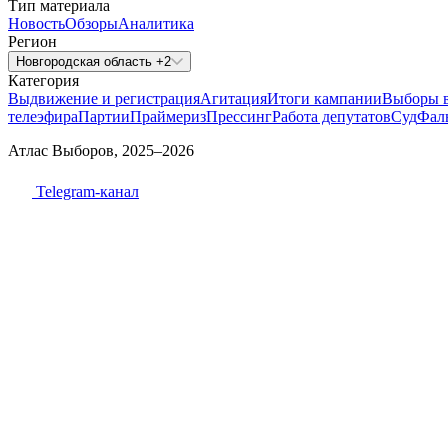
Тип материала
Новость
Обзоры
Аналитика
Регион
Новгородская область +2
Категория
Выдвижение и регистрация
Агитация
Итоги кампании
Выборы 
телеэфира
Партии
Праймериз
Прессинг
Работа депутатов
Суд
Фал
Атлас Выборов, 2025–2026
Telegram-канал