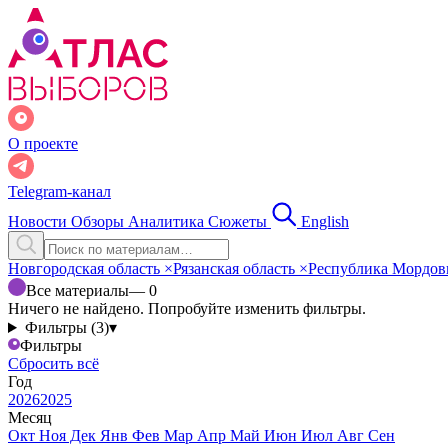
О проекте
Telegram-канал
Новости
Обзоры
Аналитика
Сюжеты
English
Новгородская область
×
Рязанская область
×
Республика Мордо
Все материалы
— 0
Ничего не найдено. Попробуйте изменить фильтры.
Фильтры (3)
▾
Фильтры
Сбросить всё
Год
2026
2025
Месяц
Окт
Ноя
Дек
Янв
Фев
Мар
Апр
Май
Июн
Июл
Авг
Сен