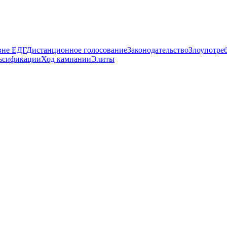
вне ЕДГ
Дистанционное голосование
Законодательство
Злоупотре
ьсификации
Ход кампании
Элиты