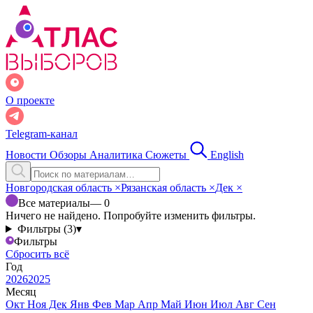
О проекте
Telegram-канал
Новости
Обзоры
Аналитика
Сюжеты
English
Новгородская область
×
Рязанская область
×
Дек
×
Все материалы
— 0
Ничего не найдено. Попробуйте изменить фильтры.
Фильтры (3)
▾
Фильтры
Сбросить всё
Год
2026
2025
Месяц
Окт
Ноя
Дек
Янв
Фев
Мар
Апр
Май
Июн
Июл
Авг
Сен