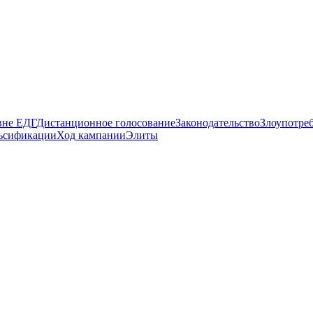
вне ЕДГ
Дистанционное голосование
Законодательство
Злоупотре
ьсификации
Ход кампании
Элиты