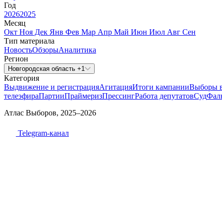
Год
2026
2025
Месяц
Окт
Ноя
Дек
Янв
Фев
Мар
Апр
Май
Июн
Июл
Авг
Сен
Тип материала
Новость
Обзоры
Аналитика
Регион
Новгородская область +1
Категория
Выдвижение и регистрация
Агитация
Итоги кампании
Выборы 
телеэфира
Партии
Праймериз
Прессинг
Работа депутатов
Суд
Фал
Атлас Выборов, 2025–2026
Telegram-канал