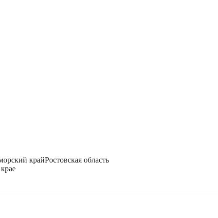
морский край
Ростовская область
 крае