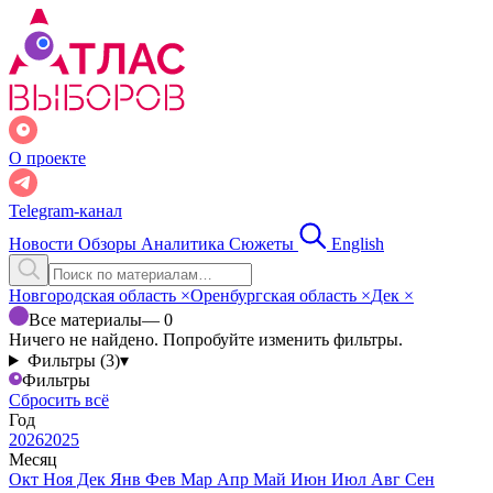
О проекте
Telegram-канал
Новости
Обзоры
Аналитика
Сюжеты
English
Новгородская область
×
Оренбургская область
×
Дек
×
Все материалы
— 0
Ничего не найдено. Попробуйте изменить фильтры.
Фильтры (3)
▾
Фильтры
Сбросить всё
Год
2026
2025
Месяц
Окт
Ноя
Дек
Янв
Фев
Мар
Апр
Май
Июн
Июл
Авг
Сен