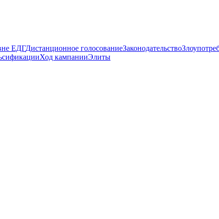
вне ЕДГ
Дистанционное голосование
Законодательство
Злоупотре
ьсификации
Ход кампании
Элиты