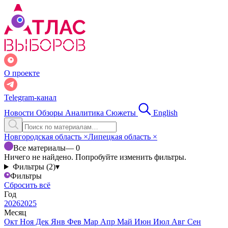
О проекте
Telegram-канал
Новости
Обзоры
Аналитика
Сюжеты
English
Новгородская область
×
Липецкая область
×
Все материалы
— 0
Ничего не найдено. Попробуйте изменить фильтры.
Фильтры (2)
▾
Фильтры
Сбросить всё
Год
2026
2025
Месяц
Окт
Ноя
Дек
Янв
Фев
Мар
Апр
Май
Июн
Июл
Авг
Сен