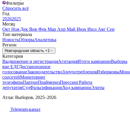
Фильтры
Сбросить всё
Год
2026
2025
Месяц
Окт
Ноя
Дек
Янв
Фев
Мар
Апр
Май
Июн
Июл
Авг
Сен
Тип материала
Новость
Обзоры
Аналитика
Регион
Новгородская область +1
Категория
Выдвижение и регистрация
Агитация
Итоги кампании
Выборы
вне ЕДГ
Дистанционное
голосование
Законодательство
Злоупотребления
Избиркомы
Мони
соцсетей
Мониторинг
телеэфира
Партии
Праймериз
Прессинг
Работа
депутатов
Суд
Фальсификации
Ход кампании
Элиты
Атлас Выборов, 2025–2026
Telegram-канал