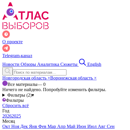
О проекте
Telegram-канал
Новости
Обзоры
Аналитика
Сюжеты
English
Новгородская область
×
Воронежская область
×
Все материалы
— 0
Ничего не найдено. Попробуйте изменить фильтры.
Фильтры (2)
▾
Фильтры
Сбросить всё
Год
2026
2025
Месяц
Окт
Ноя
Дек
Янв
Фев
Мар
Апр
Май
Июн
Июл
Авг
Сен