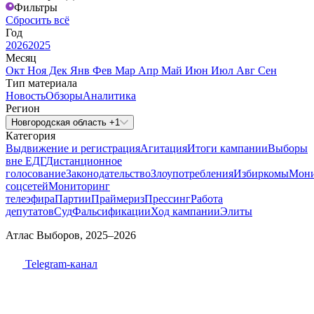
Фильтры
Сбросить всё
Год
2026
2025
Месяц
Окт
Ноя
Дек
Янв
Фев
Мар
Апр
Май
Июн
Июл
Авг
Сен
Тип материала
Новость
Обзоры
Аналитика
Регион
Новгородская область +1
Категория
Выдвижение и регистрация
Агитация
Итоги кампании
Выборы
вне ЕДГ
Дистанционное
голосование
Законодательство
Злоупотребления
Избиркомы
Мони
соцсетей
Мониторинг
телеэфира
Партии
Праймериз
Прессинг
Работа
депутатов
Суд
Фальсификации
Ход кампании
Элиты
Атлас Выборов, 2025–2026
Telegram-канал