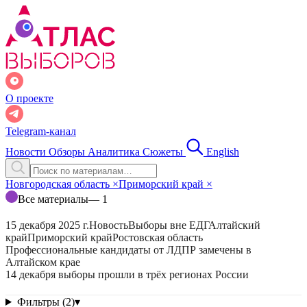
О проекте
Telegram-канал
Новости
Обзоры
Аналитика
Сюжеты
English
Новгородская область
×
Приморский край
×
Все материалы
— 1
15 декабря 2025 г.
Новость
Выборы вне ЕДГ
Алтайский
край
Приморский край
Ростовская область
Профессиональные кандидаты от ЛДПР замечены в
Алтайском крае
14 декабря выборы прошли в трёх регионах России
Фильтры (2)
▾