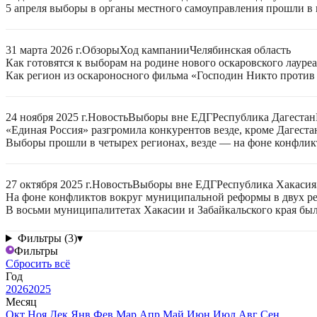
5 апреля выборы в органы местного самоуправления прошли в 
31 марта 2026 г.
Обзоры
Ход кампании
Челябинская область
Как готовятся к выборам на родине нового оскаровского лаур
Как регион из оскароносного фильма «Господин Никто против
24 ноября 2025 г.
Новость
Выборы вне ЕДГ
Республика Дагестан
«Единая Россия» разгромила конкурентов везде, кроме Дагеста
Выборы прошли в четырех регионах, везде — на фоне конфли
27 октября 2025 г.
Новость
Выборы вне ЕДГ
Республика Хакасия
На фоне конфликтов вокруг муниципальной реформы в двух р
В восьми муниципалитетах Хакасии и Забайкальского края бы
Фильтры (3)
▾
Фильтры
Сбросить всё
Год
2026
2025
Месяц
Окт
Ноя
Дек
Янв
Фев
Мар
Апр
Май
Июн
Июл
Авг
Сен