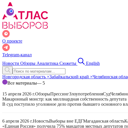
О проекте
Telegram-канал
Новости
Обзоры
Аналитика
Сюжеты
English
Новгородская область
×
Забайкальский край
×
Челябинская обла
Все материалы
— 5
15 апреля 2026 г.
Обзоры
Прессинг
Злоупотребления
Суд
Челябинс
Макаронный монстр: как миллиардная собственность депутата
В суд поступило уголовное дело против бывшего основного в
6 апреля 2026 г.
Новость
Выборы вне ЕДГ
Магаданская область
К
«Единая Россия» получила 75% мандатов местных депутатов по