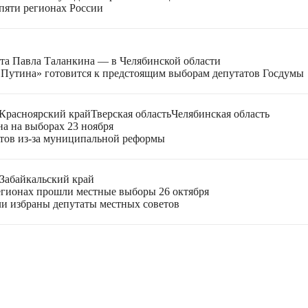
пяти регионах России
еата Павла Таланкина — в Челябинской области
 Путина» готовится к предстоящим выборам депутатов Госдумы
Красноярский край
Тверская область
Челябинская область
на на выборах 23 ноября
ктов из-за муниципальной реформы
Забайкальский край
егионах прошли местные выборы 26 октября
ли избраны депутаты местных советов