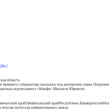
сть
×
кая область
 и бывшего губернатора оказалась под контролем семьи Патруш
ладельца агрохолдинга «Макфа» Михаила Юревича
амчатский край
Забайкальский край
Республика Башкортостан
Нов
 итогам полугода избирательного цикла