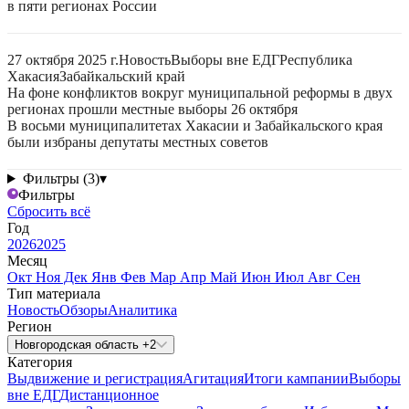
в пяти регионах России
27 октября 2025 г.
Новость
Выборы вне ЕДГ
Республика
Хакасия
Забайкальский край
На фоне конфликтов вокруг муниципальной реформы в двух
регионах прошли местные выборы 26 октября
В восьми муниципалитетах Хакасии и Забайкальского края
были избраны депутаты местных советов
Фильтры (3)
▾
Фильтры
Сбросить всё
Год
2026
2025
Месяц
Окт
Ноя
Дек
Янв
Фев
Мар
Апр
Май
Июн
Июл
Авг
Сен
Тип материала
Новость
Обзоры
Аналитика
Регион
Новгородская область +2
Категория
Выдвижение и регистрация
Агитация
Итоги кампании
Выборы
вне ЕДГ
Дистанционное