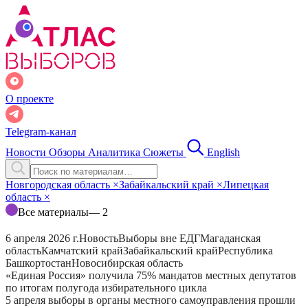
О проекте
Telegram-канал
Новости
Обзоры
Аналитика
Сюжеты
English
Новгородская область
×
Забайкальский край
×
Липецкая
область
×
Все материалы
— 2
6 апреля 2026 г.
Новость
Выборы вне ЕДГ
Магаданская
область
Камчатский край
Забайкальский край
Республика
Башкортостан
Новосибирская область
«Единая Россия» получила 75% мандатов местных депутатов
по итогам полугода избирательного цикла
5 апреля выборы в органы местного самоуправления прошли