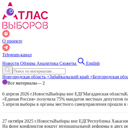
О проекте
Telegram-канал
Новости
Обзоры
Аналитика
Сюжеты
English
Новгородская область
×
Забайкальский край
×
Белгородская обл
Все материалы
— 2
6 апреля 2026 г.
Новость
Выборы вне ЕДГ
Магаданская область
К
«Единая Россия» получила 75% мандатов местных депутатов по
5 апреля выборы в органы местного самоуправления прошли в 
27 октября 2025 г.
Новость
Выборы вне ЕДГ
Республика Хакасия
На фоне конфликтов вокруг муниципальной реформы в двух р