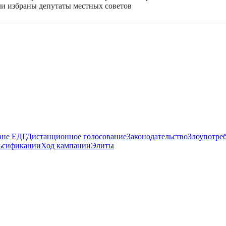
ли избраны депутаты местных советов
вне ЕДГ
Дистанционное голосование
Законодательство
Злоупотре
ьсификации
Ход кампании
Элиты