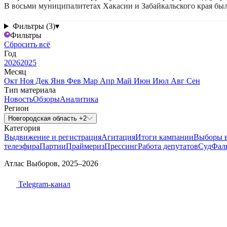
В восьми муниципалитетах Хакасии и Забайкальского края бы
Фильтры (3)
▾
Фильтры
Сбросить всё
Год
2026
2025
Месяц
Окт
Ноя
Дек
Янв
Фев
Мар
Апр
Май
Июн
Июл
Авг
Сен
Тип материала
Новость
Обзоры
Аналитика
Регион
Новгородская область +2
Категория
Выдвижение и регистрация
Агитация
Итоги кампании
Выборы 
телеэфира
Партии
Праймериз
Прессинг
Работа депутатов
Суд
Фал
Атлас Выборов, 2025–2026
Telegram-канал