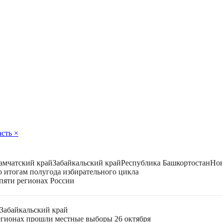
асть
×
амчатский край
Забайкальский край
Республика Башкортостан
Нов
 итогам полугода избирательного цикла
пяти регионах России
Забайкальский край
егионах прошли местные выборы 26 октября