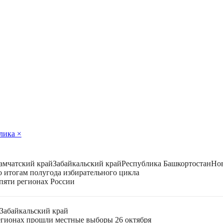
блика
×
амчатский край
Забайкальский край
Республика Башкортостан
Нов
 итогам полугода избирательного цикла
пяти регионах России
Забайкальский край
егионах прошли местные выборы 26 октября