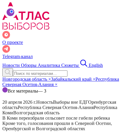
О проекте
Telegram-канал
Новости
Обзоры
Аналитика
Сюжеты
English
Новгородская область
×
Забайкальский край
×
Республика
Северная Осетия-Алания
×
Все материалы
— 3
20 апреля 2026 г.
Новость
Выборы вне ЕДГ
Оренбургская
область
Республика Северная Осетия-Алания
Республика
Коми
Волгоградская область
В Коми переизбрали сельсовет после гибели ребенка
Кроме того, голосования прошли в Северной Осетии,
Оренбургской и Волгоградской областях