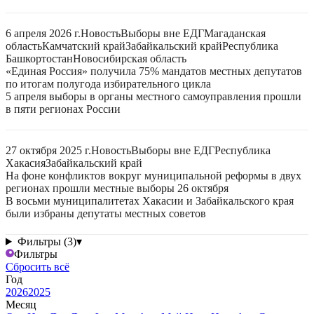
6 апреля 2026 г.
Новость
Выборы вне ЕДГ
Магаданская
область
Камчатский край
Забайкальский край
Республика
Башкортостан
Новосибирская область
«Единая Россия» получила 75% мандатов местных депутатов
по итогам полугода избирательного цикла
5 апреля выборы в органы местного самоуправления прошли
в пяти регионах России
27 октября 2025 г.
Новость
Выборы вне ЕДГ
Республика
Хакасия
Забайкальский край
На фоне конфликтов вокруг муниципальной реформы в двух
регионах прошли местные выборы 26 октября
В восьми муниципалитетах Хакасии и Забайкальского края
были избраны депутаты местных советов
Фильтры (3)
▾
Фильтры
Сбросить всё
Год
2026
2025
Месяц