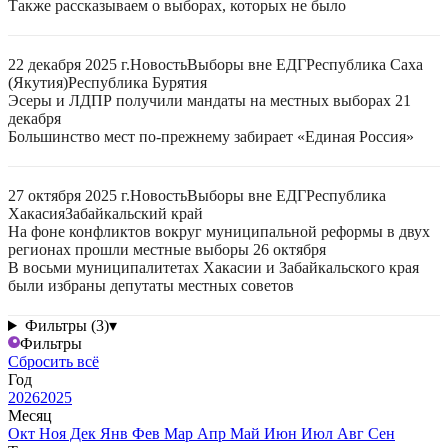
Также рассказываем о выборах, которых не было
22 декабря 2025 г.
Новость
Выборы вне ЕДГ
Республика Саха
(Якутия)
Республика Бурятия
Эсеры и ЛДПР получили мандаты на местных выборах 21
декабря
Большинство мест по-прежнему забирает «Единая Россия»
27 октября 2025 г.
Новость
Выборы вне ЕДГ
Республика
Хакасия
Забайкальский край
На фоне конфликтов вокруг муниципальной реформы в двух
регионах прошли местные выборы 26 октября
В восьми муниципалитетах Хакасии и Забайкальского края
были избраны депутаты местных советов
Фильтры (3)
▾
Фильтры
Сбросить всё
Год
2026
2025
Месяц
Окт
Ноя
Дек
Янв
Фев
Мар
Апр
Май
Июн
Июл
Авг
Сен