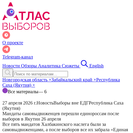
О проекте
Telegram-канал
Новости
Обзоры
Аналитика
Сюжеты
English
Новгородская область
×
Забайкальский край
×
Республика
Саха (Якутия)
×
Все материалы
— 6
27 апреля 2026 г.
Новость
Выборы вне ЕДГ
Республика Саха
(Якутия)
Мандаты самовыдвиженцев перешли единороссам после
выборов в Якутии 26 апреля
Все пять мандатов Халбакинского наслега были за
самовыдвиженцами, а после выборов все их забрала «Единая