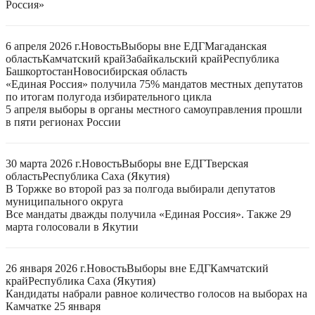
Россия»
6 апреля 2026 г.
Новость
Выборы вне ЕДГ
Магаданская
область
Камчатский край
Забайкальский край
Республика
Башкортостан
Новосибирская область
«Единая Россия» получила 75% мандатов местных депутатов
по итогам полугода избирательного цикла
5 апреля выборы в органы местного самоуправления прошли
в пяти регионах России
30 марта 2026 г.
Новость
Выборы вне ЕДГ
Тверская
область
Республика Саха (Якутия)
В Торжке во второй раз за полгода выбирали депутатов
муниципального округа
Все мандаты дважды получила «Единая Россия». Также 29
марта голосовали в Якутии
26 января 2026 г.
Новость
Выборы вне ЕДГ
Камчатский
край
Республика Саха (Якутия)
Кандидаты набрали равное количество голосов на выборах на
Камчатке 25 января