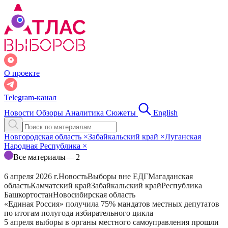
О проекте
Telegram-канал
Новости
Обзоры
Аналитика
Сюжеты
English
Новгородская область
×
Забайкальский край
×
Луганская
Народная Республика
×
Все материалы
— 2
6 апреля 2026 г.
Новость
Выборы вне ЕДГ
Магаданская
область
Камчатский край
Забайкальский край
Республика
Башкортостан
Новосибирская область
«Единая Россия» получила 75% мандатов местных депутатов
по итогам полугода избирательного цикла
5 апреля выборы в органы местного самоуправления прошли