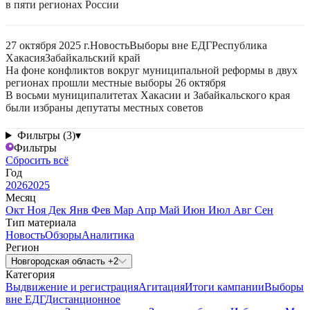
в пяти регионах России
27 октября 2025 г.
Новость
Выборы вне ЕДГ
Республика
Хакасия
Забайкальский край
На фоне конфликтов вокруг муниципальной реформы в двух
регионах прошли местные выборы 26 октября
В восьми муниципалитетах Хакасии и Забайкальского края
были избраны депутаты местных советов
Фильтры (3)
▾
Фильтры
Сбросить всё
Год
2026
2025
Месяц
Окт
Ноя
Дек
Янв
Фев
Мар
Апр
Май
Июн
Июл
Авг
Сен
Тип материала
Новость
Обзоры
Аналитика
Регион
Новгородская область +2
Категория
Выдвижение и регистрация
Агитация
Итоги кампании
Выборы
вне ЕДГ
Дистанционное