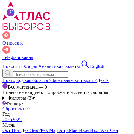
О проекте
Telegram-канал
Новости
Обзоры
Аналитика
Сюжеты
English
Новгородская область
×
Забайкальский край
×
Дек
×
Все материалы
— 0
Ничего не найдено. Попробуйте изменить фильтры.
Фильтры (3)
▾
Фильтры
Сбросить всё
Год
2026
2025
Месяц
Окт
Ноя
Дек
Янв
Фев
Мар
Апр
Май
Июн
Июл
Авг
Сен